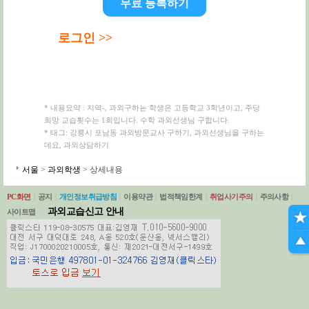
무료 등록하기
로그인 >>
* 내용요약 : 지역-, 과외구하는 학생은 고등학교 3학년이고, 주당
희망 교습횟수는 1회입니다. 수학 과외선생님 구합니다.
* 태그: 강릉시 포남동 과외방문교사 구하기, 과외선생님을 구하는
데요, 과외상담하기
서울
>
과외학생
> 상세내용
PC화면
|
공지
|
개인정보취급방침
|
이용약관
|
법적책임한계
|
취업사기주의
|
주의사항
|
과외교습신고 안내
사이트맵