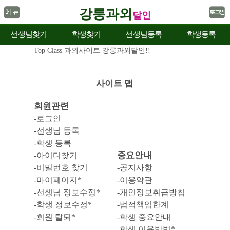
강릉과외
달인
선생님찾기
학생찾기
선생님등록
학생등록
Top Class 과외사이트 강릉과외달인!!
사이트 맵
회원관련
-로그인
-선생님 등록
-학생 등록
중요안내
-아이디찾기
-비밀번호 찾기
-공지사항
-마이페이지*
-이용약관
-선생님 정보수정*
-개인정보취급방침
-학생 정보수정*
-법적책임한계
-회원 탈퇴*
-학생 중요안내
-학생 이용방법*