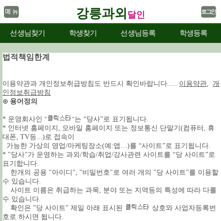
강릉과외
달인
선생님찾기
학생찾기
선생님등록
학생등록
법적책임한계
이용약관과 개인정보취급방침도 반드시 확인바랍니다.....
이용약관
,
개
인정보취급방침
⊙ 용어정의
* 운영회사인
는 “당사”로 표기됩니다.
"
"
* 인터넷 홈페이지, 모바일 홈페이지 또는 정보통신 단말기(컴퓨터, 휴
대폰, TV등...)로 접속이
가능한 가상의 영업/마케팅장소(예:앱…)를 “사이트”로 표기됩니다.
* "당사"가 운영하는 과외/학습/취업/강사관련 사이트를 “당 사이트”로
표기합니다.
한개의 공용 "아이디", "비밀번호"로 여러 개의 "당 사이트"를 이용할
수 있습니다.
사이트 이름은 취급하는 과목, 분야 또는 지역등의 특성에 따라 다를
수 있습니다.
확인은 "당 사이트" 제일 아래 표시된
상호와 사업자등록번
호로 하시면 됩니다.