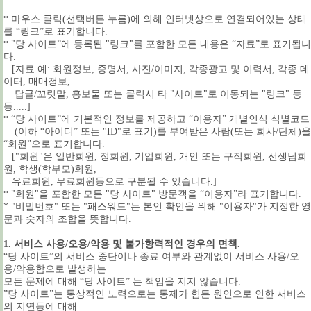
* 마우스 클릭(선택버튼 누름)에 의해 인터넷상으로 연결되어있는 상태
를 “링크”로 표기합니다.
* "당 사이트”에 등록된 "링크"를 포함한 모든 내용은 “자료”로 표기됩니
다.
[자료 예: 회원정보, 증명서, 사진/이미지, 각종광고 및 이력서, 각종 데
이터, 매매정보,
답글/꼬릿말, 홍보물 또는 클릭시 타 "사이트"로 이동되는 "링크" 등
등.....]
* “당 사이트”에 기본적인 정보를 제공하고 “이용자” 개별인식 식별코드
(이하 “아이디” 또는 "ID"로 표기)를 부여받은 사람(또는 회사/단체)을
“회원”으로 표기합니다.
["회원"은 일반회원, 정회원, 기업회원, 개인 또는 구직회원, 선생님회
원, 학생(학부모)회원,
유료회원, 무료회원등으로 구분될 수 있습니다.]
* "회원"을 포함한 모든 "당 사이트" 방문객을 “이용자”라 표기합니다.
* "비밀번호" 또는 "패스워드"는 본인 확인을 위해 "이용자"가 지정한 영
문과 숫자의 조합을 뜻합니다.
1. 서비스 사용/오용/악용 및 불가항력적인 경우의 면책.
“당 사이트”의 서비스 중단이나 종료 여부와 관계없이 서비스 사용/오
용/악용함으로 발생하는
모든 문제에 대해 “당 사이트” 는 책임을 지지 않습니다.
”당 사이트”는 통상적인 노력으로는 통제가 힘든 원인으로 인한 서비스
의 지연등에 대해