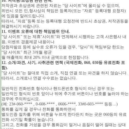
10. 저작권/초상권 관련 면책.
저작권과 초상권에 관련된 자료는 “당 사이트”에 올리실 수 없으며,
위반시 모든 민,형사상의 책임은 등록자(또는 "자료" 등록대행 요청자)
에 있음을 알려드립니다.
따라서, "자료"등록 또는 등록대행 요청전에 반드시 초상권, 저작권등을
해결하시기 바랍니다.
11. 이벤트 오류에 대한 책임범위 안내.
”당 사이트” 또는 제휴"사이트"와 연계해서 시행하는 고객 사은행사 내
용, 이벤트 경품제공 내용이나
당첨자발표 등에 실수로 오류가 있을 경우, “당사”의 책임부담 한도는
“당 사이트” 최근 3개월 평균
월 매출액의 최대 20% 이내 금액으로 한정합니다.
12. 소개/파견, 사기, 사취관련 면책 (국제전화, 060, 030등 유료전화 포
함).
”당 사이트”는 절대로 직접 소개, 직접 연결 또는 파견을 하지 않습니다.
따라서, 소개료나 연결 수수료는 없습니다.
일반적인 전화번호 형식이나 핸드폰번호 형식이 아닌 경우 또는
일반적인 형식의 번호 앞이나 뒤에 추가로 버튼이나 번호를 눌러야 하는
경우에 주의하십시요.
(예: 23#-060-**** , 0-608-**** , 0606-****, 33#0-603-**** 등등…)
통화를 길게 끌 경우나 전화를 통화하면서
별도인증 절차를 위해 버튼을 누르게 한다든지 하는 곳은 060등의 유료
전화 사기일 확률이 높습니다.
그리고, 전화를 거셨을 경우 통화감이 멀거나 음질이 떨어 질때는 상대