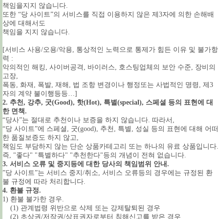
책임을지지 않습니다.
또한 “당 사이트”의 서비스를 직접 이용하지 않은 제3자에 의한 손해배
상에 대해서도
책임을 지지 않습니다.
[서비스 사용/오용/악용, 통상적인 노력으로 통제가 힘든 이유 및 불가항
력 :
악의적인 해킹, 사이버공격, 바이러스, 호스팅업체의 보안 수준, 장비의
고장,
폭동, 화재, 폭발, 재해, 법 조항 변경이나 행정또는 사법적인 명령, 제3
자의 계약 불이행등등…]
2. 추천, 강추, 굿(Good), 핫(Hot), 특별(special),
스페셜 등의 표현에 대
한 면책.
“당사”는 절대로 추천이나 보증을 하지 않습니다. 따라서,
“당 사이트”에 스페셜, 굿(good), 추천, 특별, 성실 등의 표현에 대해 어떠
한 품질보증도 하지 않고,
책임도 부담하지 않는 단순 상품카테고리 또는 하나의 유료 상품입니다.
즉, "좋다" "특별하다" "추천한다"등의 개념이 전혀 없습니다.
3. 서비스 오류 및 중지등에 대한 당사의 책임범위 안내.
”당 사이트”는 서비스 중지/취소, 서비스 오류등의 경우에는 규정된 환
불 규정에 따라 처리합니다.
4. 환불 규정.
1) 환불 불가한 경우.
(1) 관계법령 위반으로 삭제 또는 강제탈퇴된 경우
(2) 초상권/저작권/상표권자로부터 침해신고를 받은 경우