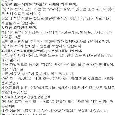
있습니다.
6. 입력 또는 게재된 “자료”의 삭제에 따른 면책.
"당 사이트"의 모든 “자료”는 우발적인 실수, 기간만료 또는 데이터 정리
를 위해 임의로 삭제할 수
있으니 중요 정보는 별도로 보관해 주시기 바랍니다. “당 사이트”에서
책임을 지지 않습니다.
7. 대금 결제관련 면책.
“당 사이트”의 전자납부 대금결제 방식(신용카드, 핸드폰, 실시간 계좌
이체등…)은
보안 및 안전성을 주관적인 판단에 따라 결제대행사를 선정하였지만,
“당 사이트”가 신뢰성과 안전을 보장하지 않습니다.
8. 제휴사이트 공동등록(자료배포) 또는 링크허용 관련 면책.
구인/구직(이력서)광고, 홍보(또는 광고), 만남 또는 이벤트관련등 타인
에게 알리기
위해 자발적으로 등록한 "자료"는 빠른 목적달성을 위해 사전 안내없이,
"당사" 임의로
다른 제휴"사이트"에 동시 게재할 수있습니다.
(아이디, 비밀번호는 배포 않음. 주민번호는 아예 저장 않으므로 배포와
관계없슴.)
제휴등록된 경우, 수정/삭제등 기타 상세한 내용은 개인정보보호 정책을
참조해 주십시요.
9. 자료의 신뢰성과 안전성 관련 면책
”당 사이트”에 등록 또는 "링크"로 연결된 모든 "자료"에 대한 신뢰성과
안전성에
대한 어떠한 보증도 하지 않으며, 어떠한 책임도 부담하지 않습니다.