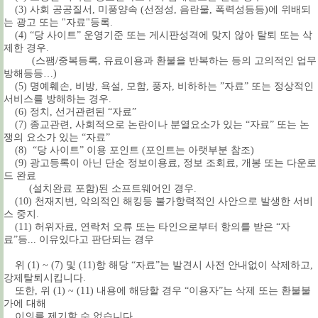
(3) 사회 공공질서, 미풍양속 (선정성, 음란물, 폭력성등등)에 위배되
는 광고 또는 "자료"등록.
(4) “당 사이트” 운영기준 또는 게시판성격에 맞지 않아 탈퇴 또는 삭
제한 경우.
(스팸/중복등록, 유료이용과 환불을 반복하는 등의 고의적인 업무
방해등등…)
(5) 명예훼손, 비방, 욕설, 모함, 풍자, 비하하는 ”자료” 또는 정상적인
서비스를 방해하는 경우.
(6) 정치, 선거관련된 “자료”
(7) 종교관련, 사회적으로 논란이나 분열요소가 있는 “자료” 또는 논
쟁의 요소가 있는 “자료”
(8) “당 사이트” 이용 포인트
(포인트는 아랫부분 참조)
(9) 광고등록이 아닌 단순 정보이용료, 정보 조회료, 개봉 또는 다운로
드 완료
(설치완료 포함)된 소프트웨어인 경우.
(10) 천재지변, 악의적인 해킹등 불가항력적인 사안으로 발생한 서비
스 중지.
(11) 허위자료, 연락처 오류 또는 타인으로부터 항의를 받은 “자
료”등... 이유있다고 판단되는 경우
위 (1) ~ (7) 및 (11)항 해당 “자료”는 발견시 사전 안내없이 삭제하고,
강제탈퇴시킵니다.
또한, 위 (1) ~ (11) 내용에 해당할 경우 “이용자”는 삭제 또는 환불불
가에 대해
이의를 제기할 수 없습니다.