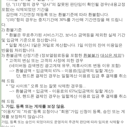
단, “(11)”항의 경우 “당사”의 잘못된 판단임이 확인될 경우(내용교정
포함)는 삭제되었던 기간을
감안해 기간연장 재등록 또는 환불기준에 따라 환불합니다.
"(10)"항의 경우는 중지기간에 30%를 가산해 기간연장을 해 드립니
다.
2) 환불기준
* 환불은 무료추가된 서비스기간, 보너스 금액등을 제외한 실제 기간
및 입금액 기준으로 정산합니다.
* 일할 계산시 1달은 30일로 계산합니다. 1일 미만의 잔여 이용일은
반올림 처리합니다.
3) 환불금액 산정기준
(정보열람료등을 포함한
환불불가
대상은 제외
!)
* 고객의 변심 또는 고객의 사정에 의한 경우
(네이버등 검색엔진 광고게재 유무, 제휴사이트 변동 이유 포함)
--> 환불금액 = 입금액의 65% – 이용료(입금액의 일할 계산)
단, 핸드폰 결제인 경우는 일할계산 이용료 입금 후 결제를 취소
해 드림.
* “당 사이트” 오류 또는 잘못 삭제한 경우등...
--> 환불금액 = 입금액 – 이용료의 65%(입금액의 일할 계산)
단, 핸드폰 결제인 경우는 일할계산 이용료 입금 후 결제를 취소
해 드림.
5. 가입, 등록 또는 게재를 보장 않음.
“이용자”의 "자료"등록 요청이나 "회원"가입 신청이 등록, 승인 또는 게
재를 보장하지 않습니다.
가입, 등록 또는 승인이 되었더라도 운영자의 주관적 판단에 따라 임의로 삭제할 수