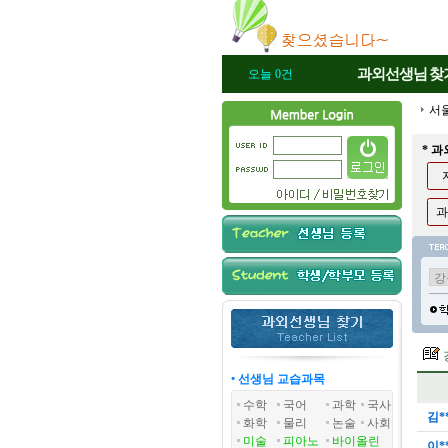
과외선생님
찾
오늘 0건
서
* 
과
• 선생님 교습과목
수학
국어
과학
국사
김*
화학
물리
논술
사회
미술
피아노
바이올린
이*