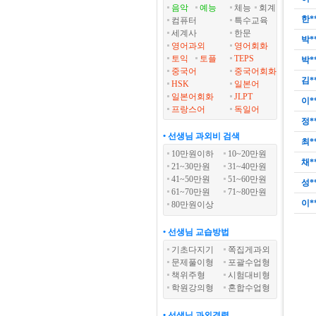
음악
예능
체능
회계
한*
컴퓨터
특수교육
세계사
한문
박*
영어과외
영어회화
토익
토플
TEPS
박*
중국어
중국어회화
김*
HSK
일본어
일본어회화
JLPT
이*
프랑스어
독일어
정*
• 선생님 과외비 검색
최*
10만원이하
10~20만원
채*
21~30만원
31~40만원
41~50만원
51~60만원
성*
61~70만원
71~80만원
이*
80만원이상
• 선생님 교습방법
기초다지기
쪽집게과외
문제풀이형
포괄수업형
책위주형
시험대비형
학원강의형
혼합수업형
• 선생님 과외경력