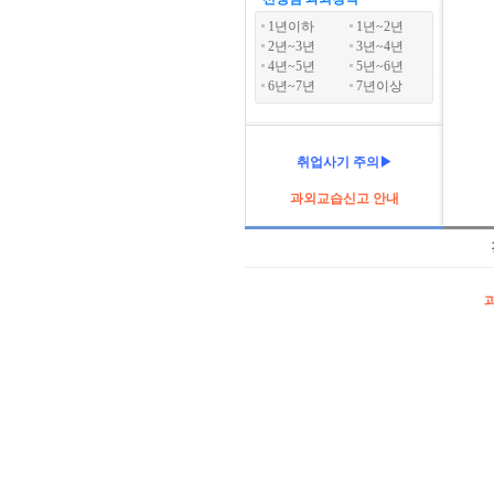
1년이하
1년~2년
2년~3년
3년~4년
4년~5년
5년~6년
6년~7년
7년이상
취업사기 주의▶
과외교습신고 안내