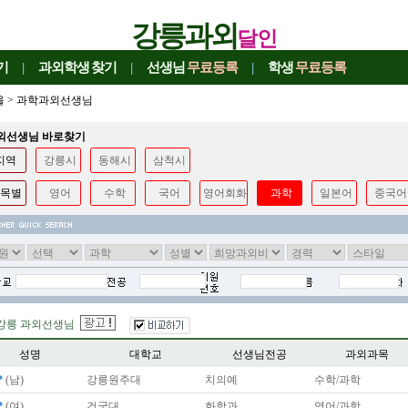
강릉과외
달인
기
|
과외학생
찾기
|
선생님
무료등록
|
학생
무료등록
울
>
과학과외선생님
과외선생님 바로찾기
지역
강릉시
동해시
삼척시
목별
영어
수학
국어
영어회화
과학
일본어
중국어
강릉 과외선생님
성명
대학교
선생님전공
과외과목
*
(남)
강릉원주대
치의예
수학/과학
*
(여)
건국대
화학과
영어/과학