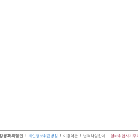
강릉과외달인
개인정보취급방침
이용약관
법적책임한계
알바취업사기주