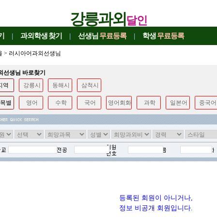
강릉과외
달인
기
|
과외학생
찾기
|
선생님
무료등록
|
학생
무료등록
울
>
러시아어과외선생님
과외선생님 바로찾기
지역
강릉시
동해시
삼척시
목별
영어
수학
국어
영어회화
과학
일본어
중국어
등록된 회원이 아니거나,
정보 비공개 회원입니다.