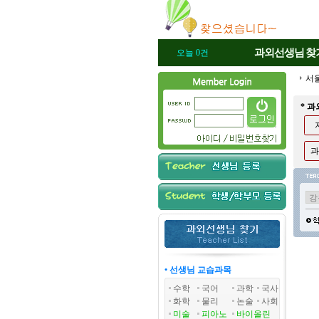
과외선생님
찾
오늘 0건
서
* 
과
• 선생님 교습과목
수학
국어
과학
국사
화학
물리
논술
사회
미술
피아노
바이올린