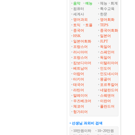
음악
예능
체능
회계
컴퓨터
특수교육
세계사
한문
영어과외
영어회화
토익
토플
TEPS
중국어
중국어회화
HSK
일본어
일본어회화
JLPT
프랑스어
독일어
러시아어
스페인어
프랑스어
독일어
캄보디아어
이탈리아어
베트남어
인도어
아랍어
인도네시아
터키어
몽골어
태국어
포르투칼어
라틴어
네덜란드어
말레이어
스웨덴어
우즈베크어
이란어
체코어
폴란드어
헝가리어
• 선생님 과외비 검색
10만원이하
10~20만원