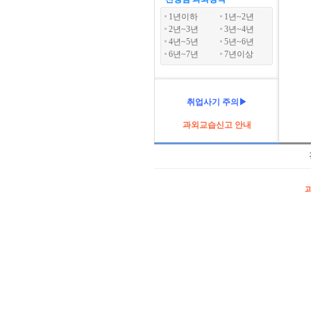
1년이하
1년~2년
2년~3년
3년~4년
4년~5년
5년~6년
6년~7년
7년이상
취업사기 주의▶
과외교습신고 안내