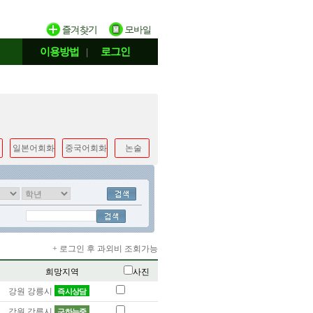
이용방법
|
로그인
일본어회화
중국어회화
논술
+ 로그인 후 과외비 조회가능
희망지역
사진
강원 강릉시
즉시상담
강원 강릉시
구하는중