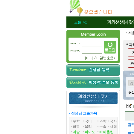
과외선생님
찾
오늘 1건
서
* 
과
• 선생님 교습과목
수학
국어
과학
국사
김*
화학
물리
논술
사회
미술
피아노
바이올린
박*