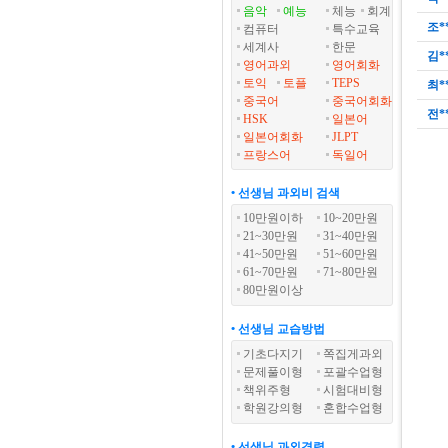
음악
예능
체능
회계
조*
컴퓨터
특수교육
세계사
한문
김*
영어과외
영어회화
토익
토플
TEPS
최*
중국어
중국어회화
전*
HSK
일본어
일본어회화
JLPT
프랑스어
독일어
• 선생님 과외비 검색
10만원이하
10~20만원
21~30만원
31~40만원
41~50만원
51~60만원
61~70만원
71~80만원
80만원이상
• 선생님 교습방법
기초다지기
쪽집게과외
문제풀이형
포괄수업형
책위주형
시험대비형
학원강의형
혼합수업형
• 선생님 과외경력