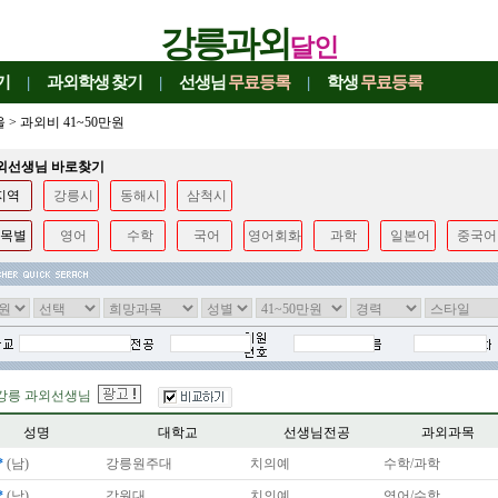
강릉과외
달인
기
|
과외학생
찾기
|
선생님
무료등록
|
학생
무료등록
울
>
과외비 41~50만원
과외선생님 바로찾기
지역
강릉시
동해시
삼척시
목별
영어
수학
국어
영어회화
과학
일본어
중국어
강릉 과외선생님
성명
대학교
선생님전공
과외과목
*
(남)
강릉원주대
치의예
수학/과학
*
(남)
강원대
치의예
영어/수학