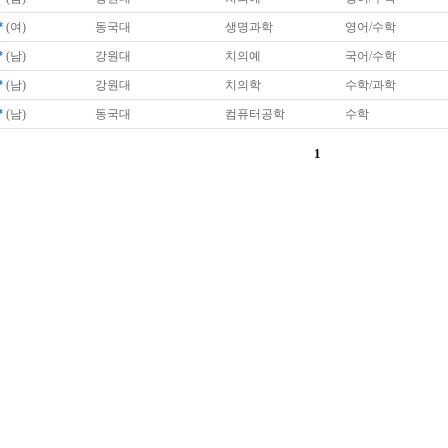
*
(여)
동국대
생명과학
영어/수학
*
(남)
강원대
치의예
국어/수학
*
(남)
강원대
치의학
수학/과학
*
(남)
동국대
컴퓨터공학
수학
1