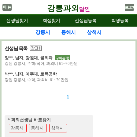
강릉과외
달인
선생님찾기
학생찾기
선생님등록
학생등록
강릉시
동해시
삼척시
선생님 목록
양**, 남자, 강원대, 물리과
구하는 중
강원 강릉시, 수학/국어, 과외비 61~70만원
박**, 남자, 아주대, 토목공학
강원 강릉시, 수학, 과외비 61~70만원
1
* 과외선생님 바로찾기
강릉시
동해시
삼척시