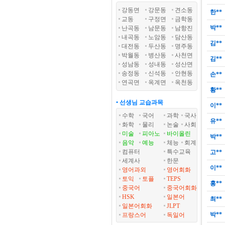
강동면
강문동
견소동
한**
교동
구정면
금학동
박**
난곡동
남문동
남항진
내곡동
노암동
담산동
김**
대전동
두산동
명주동
박월동
병산동
사천면
김**
성남동
성내동
성산면
송정동
신석동
안현동
손**
연곡면
옥계면
옥천동
황**
• 선생님 교습과목
이**
수학
국어
과학
국사
유**
화학
물리
논술
사회
미술
피아노
바이올린
박**
음악
예능
체능
회계
컴퓨터
특수교육
고**
세계사
한문
이**
영어과외
영어회화
토익
토플
TEPS
홍**
중국어
중국어회화
HSK
일본어
최**
일본어회화
JLPT
박**
프랑스어
독일어