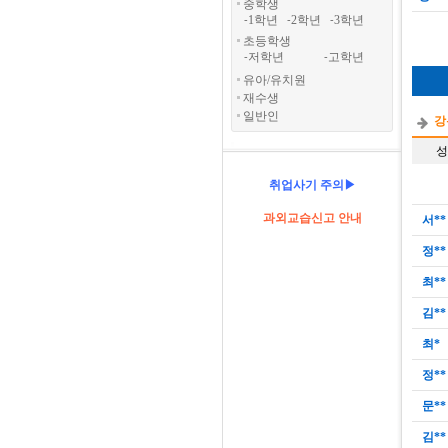
중학생
1학년
2학년
3학년
-
-
-
초등학생
저학년
고학년
-
-
유아/유치원
재수생
일반인
강
성
취업사기 주의▶
과외교습신고 안내
서**
정**
최**
김**
최*
정**
문**
김**