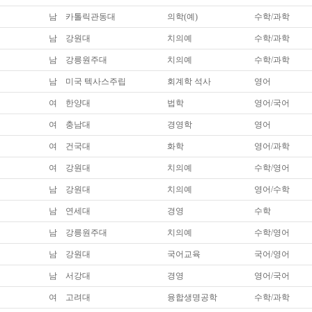
남
카톨릭관동대
의학(예)
수학/과학
남
강원대
치의예
수학/과학
남
강릉원주대
치의예
수학/과학
남
미국 텍사스주립
회계학 석사
영어
여
한양대
법학
영어/국어
여
충남대
경영학
영어
여
건국대
화학
영어/과학
여
강원대
치의예
수학/영어
남
강원대
치의예
영어/수학
남
연세대
경영
수학
남
강릉원주대
치의예
수학/영어
남
강원대
국어교육
국어/영어
남
서강대
경영
영어/국어
여
고려대
융합생명공학
수학/과학