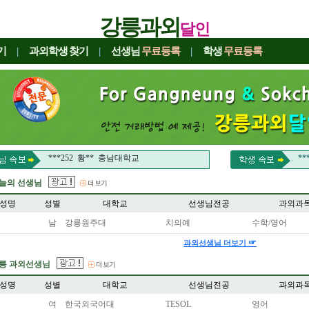
강릉과외
달인
기
|
과외학생
찾기
|
선생님
무료등록
|
학생
무료등록
***252 황** 충남대학교
*
***252 황** 충남대학교
*
늘의 선생님
성명
성별
대학교
선생님전공
과외과
남
강릉원주대
치의예
수학/영어
☞
과외선생님 더보기
릉 과외선생님
성명
성별
대학교
선생님전공
과외과
여
한국외국어대
TESOL
영어