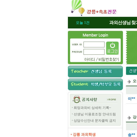
과외선생님
찾
오늘 1건
오
이**
희망과외비 상세히 기록~
선생님 이용료조정 안내드림
강
상담수신안내 문자클릭 금지
• 강릉 과외학생
송**