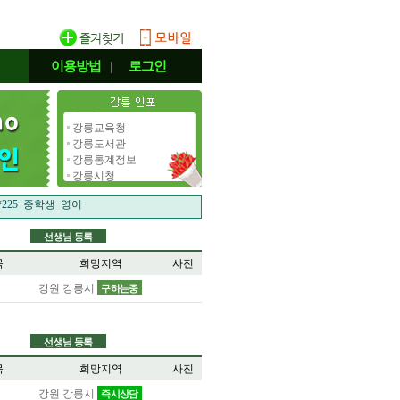
이용방법
|
로그인
강릉교육청
강릉도서관
강릉통계정보
강릉시청
**225 중학생 영어
**225 중학생 영어
선생님 등록
목
희망지역
사진
강원 강릉시
구하는중
선생님 등록
목
희망지역
사진
강원 강릉시
즉시상담