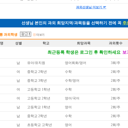
☞
과외선생님 더보기
선생님 본인의 과외 희망지역/과목등을 선택하기 전에 꼭
주
릉 과외학생
명
성별
학교
희망과목
과외횟수
최근등록 학생은 로그인 후 확인하세요
보
남
유아/유치원
영어회화/영어
3회/주
여
중학교 2학년
수학
2회/주
남
중학교 3학년
수학/영어
2회/주
여
고등학교 1학년
수학
2회/주
여
고등학교 2학년
영어/국어
2회/주
남
고등학교 1학년
영어
2회/주
남
중학교 2학년
수학
2회/주
남
초등학교 고학년
영어
2회/주