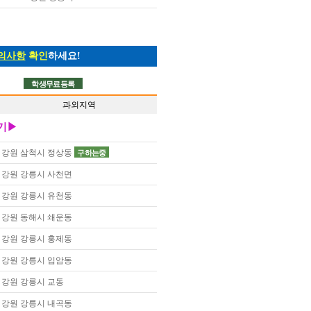
의사항
확인
하세요!
학생무료등록
과외지역
기▶
강원 삼척시 정상동
구하는중
강원 강릉시 사천면
강원 강릉시 유천동
강원 동해시 쇄운동
강원 강릉시 홍제동
강원 강릉시 입암동
강원 강릉시 교동
강원 강릉시 내곡동