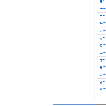
민*
박**
최**
유**
김**
전**
임**
교**
방**
전**
최**
김**
최**