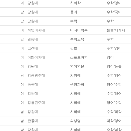
여
강원대
치의학
수학/영어
남
강원대
물리
수학/국어
남
강원대
수학
수학
여
숙명여자대
미디어학부
논술/세계사
남
관동대
수학교육
수학
여
고려대
간호
수학/영어
여
이화여자대
스포츠과학
영어
여
강원대
영어영문
영어/논술
남
강릉원주대
치의예
수학/영어
여
동국대
생명과학
영어/수학
여
강원대
치의예
수학/영어
여
강릉원주대
치의예
영어/수학
남
강원대
치의예
수학/과학
남
관동대
의생명
과학/영어
남
강원대
치의예
수학/과학