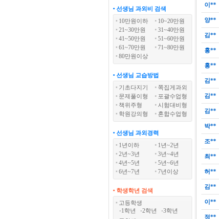
이**
• 선생님 과외비 검색
양**
10만원이하
10~20만원
21~30만원
31~40만원
김**
41~50만원
51~60만원
61~70만원
71~80만원
홍**
80만원이상
홍**
• 선생님 교습방법
김**
기초다지기
쪽집게과외
김**
문제풀이형
포괄수업형
책위주형
시험대비형
김**
학원강의형
혼합수업형
박**
• 선생님 과외경력
조**
1년이하
1년~2년
2년~3년
3년~4년
최**
4년~5년
5년~6년
6년~7년
7년이상
허**
김**
• 학생학년 검색
이**
고등학생
1학년
2학년
3학년
-
-
-
정**